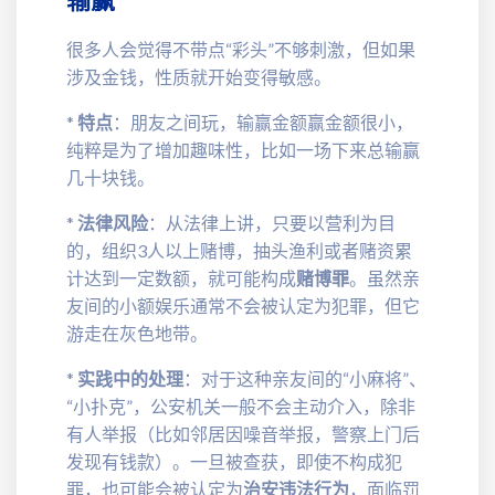
很多人会觉得不带点“彩头”不够刺激，但如果
涉及金钱，性质就开始变得敏感。
*
特点
：朋友之间玩，输赢金额赢金额很小，
纯粹是为了增加趣味性，比如一场下来总输赢
几十块钱。
*
法律风险
：从法律上讲，只要以营利为目
的，组织3人以上赌博，抽头渔利或者赌资累
计达到一定数额，就可能构成
赌博罪
。虽然亲
友间的小额娱乐通常不会被认定为犯罪，但它
游走在灰色地带。
*
实践中的处理
：对于这种亲友间的“小麻将”、
“小扑克”，公安机关一般不会主动介入，除非
有人举报（比如邻居因噪音举报，警察上门后
发现有钱款）。一旦被查获，即使不构成犯
罪，也可能会被认定为
治安违法行为
，面临罚