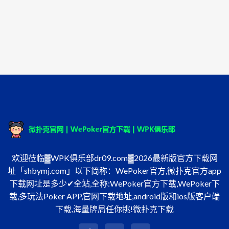
欢迎莅临▓WPK俱乐部dr09.com▓2026最新版官方下载网
址「shbymj.com」以下简称：WePoker官方,微扑克官方app
下载网址是多少✔全站,全称:WePoker官方下载,WePoker下
载,多玩法Poker APP,官网下载地址,android版和ios版客户端
下载,海量牌局任你挑!微扑克下载