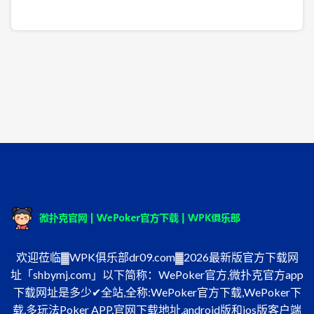
欢迎莅临▓WPK俱乐部dr09.com▓2026最新版官方下载网
址「shbymj.com」以下简称：WePoker官方,微扑克官方app
下载网址是多少✔全站,全称:WePoker官方下载,WePoker下
载,多玩法Poker APP,官网下载地址,android版和ios版客户端