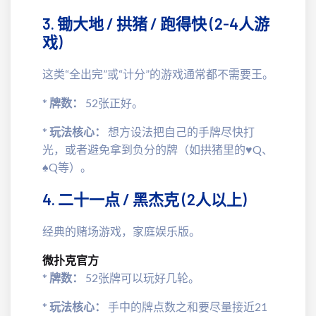
3. 锄大地 / 拱猪 / 跑得快 (2-4人游
戏)
这类“全出完”或“计分”的游戏通常都不需要王。
*
牌数：
52张正好。
*
玩法核心：
想方设法把自己的手牌尽快打
光，或者避免拿到负分的牌（如拱猪里的♥Q、
♠Q等）。
4. 二十一点 / 黑杰克 (2人以上)
经典的赌场游戏，家庭娱乐版。
微扑克官方
*
牌数：
52张牌可以玩好几轮。
*
玩法核心：
手中的牌点数之和要尽量接近21