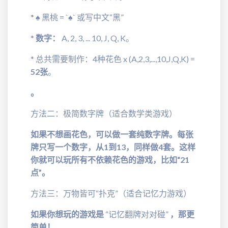
* ♠️ 黑桃 = `♠` 或写中文“黑”
*
数字：
A, 2, 3, ... 10, J, Q, K。
* 总共需要制作：4种花色 x (A,2,3,...,10,J,Q,K) =
52张
。
。
方法二：极简数字牌（适合数学类游戏）
如果不想画花色，可以做一套纯数字牌。每张
牌只写一个数字，从1到13，同样做4套。这样
你就可以玩所有不依赖花色的游戏，比如“21
点”。
方法三：万物皆可“扑克”（适合记忆力游戏）
如果你想玩的游戏是
“记忆翻牌对对碰”
，那更
简单！