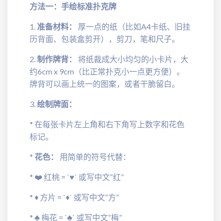
方法一：手绘标准扑克牌
1.
准备材料：
厚一点的纸（比如A4卡纸、旧挂
历背面、包装盒剪开），剪刀，笔和尺子。
2.
制作牌背：
将纸裁成大小均匀的小卡片，大
约6cm x 9cm（比正常扑克小一点更方便）。
牌背可以画上统一的图案，或者干脆留白。
3.
绘制牌面：
* 在每张卡片左上角和右下角写上数字和花色
标记。
*
花色：
用简单的符号代替：
* ❤️ 红桃 = `♥` 或写中文“红”
* ♦️ 方片 = `♦` 或写中文“方”
* ♣️ 梅花 = `♣` 或写中文“梅”