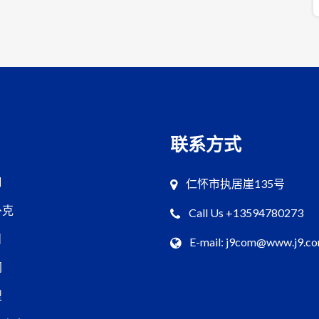
联系方式
口
仁怀市执居崖135号
扑克
Call Us +13594780273
目
E-mail: j9com@www.j9.c
闻
型