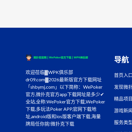
导航
欢迎莅临▓WPK俱乐部
首页入
dr09.com▓2026最新版官方下载网址
发现微
「shbymj.com」以下简称：WePoker
官方,微扑克官方app下载网址是多少✔
精品项
全站,全称:WePoker官方下载,WePoker
下载,多玩法Poker APP,官网下载地
游戏新
址,android版和ios版客户端下载,海量
服务类
牌局任你挑!微扑克下载