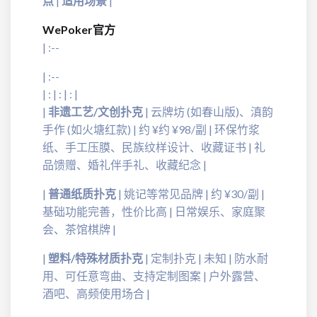
点
|
适用场景
|
WePoker官方
| :--
| :--
| : | : | : |
|
非遗工艺/文创扑克
| 云牌坊 (如春山版)、滇韵
手作 (如火塘红款) | 约 ¥约 ¥98/副 | 环保竹浆
纸、手工压膜、民族纹样设计、收藏证书 | 礼
品馈赠、婚礼伴手礼、收藏纪念 |
|
普通纸质扑克
| 姚记等常见品牌 | 约 ¥30/副 |
基础功能完善，性价比高 | 日常娱乐、家庭聚
会、茶馆棋牌 |
|
塑料/特殊材质扑克
| 定制扑克 | 未知 | 防水耐
用、可任意弯曲、支持定制图案 | 户外露营、
酒吧、高频使用场合 |