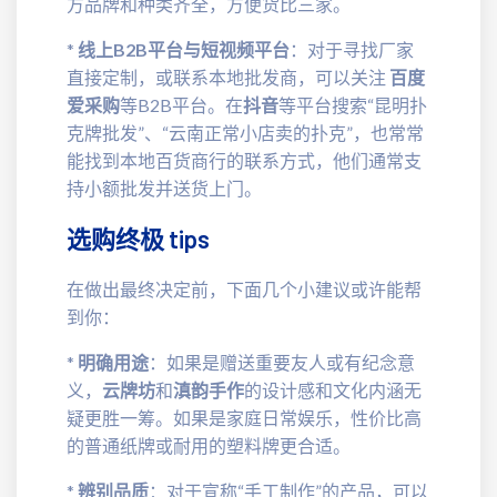
方品牌和种类齐全，方便货比三家。
*
线上B2B平台与短视频平台
：对于寻找厂家
直接定制，或联系本地批发商，可以关注
百度
爱采购
等B2B平台。在
抖音
等平台搜索“昆明扑
克牌批发”、“云南正常小店卖的扑克”，也常常
能找到本地百货商行的联系方式，他们通常支
持小额批发并送货上门。
选购终极 tips
在做出最终决定前，下面几个小建议或许能帮
到你：
*
明确用途
：如果是赠送重要友人或有纪念意
义，
云牌坊
和
滇韵手作
的设计感和文化内涵无
疑更胜一筹。如果是家庭日常娱乐，性价比高
的普通纸牌或耐用的塑料牌更合适。
*
辨别品质
：对于宣称“手工制作”的产品，可以