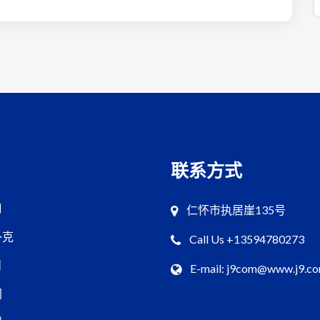
联系方式
口
仁怀市执居崖135号
扑克
Call Us +13594780273
目
E-mail: j9com@www.j9.c
闻