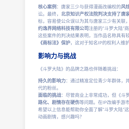
核心案例
：唐家三少与获得漫画改编权的
风
讼。最终，
北京知识产权法院判决支持了唐
标，容易使公众误以为其与唐家三少有关联
约逸界网络科技有限公司
注册的“斗罗大陆”
这些案件的判决结果表明，当作品名称具有
《商标法》保护
，这对于知名IP的权利人维
影响力与挑战
《斗罗大陆》的品牌之路也伴随着挑战：
持久的影响力
：通过精准定位青少年群体，
代的粉丝。
面临的挑战
：尽管商业上非常成功，但《斗
路化、剧情存在硬伤
等问题。在IP改编手游
希望以上信息能帮助你全面了解“斗罗大陆”
动画剧情，感兴趣吗？