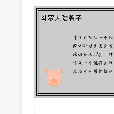
| :--
| : |