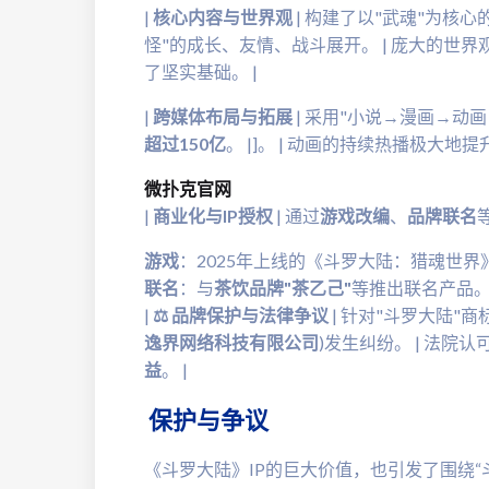
|
核心内容与世界观
| 构建了以"武魂"为核
怪"的成长、友情、战斗展开。 | 庞大的世界观
了坚实基础。 |
|
跨媒体布局与拓展
| 采用"小说→漫画→动
超过150亿
。 |]。 | 动画的持续热播极大地提
微扑克官网
|
商业化与IP授权
| 通过
游戏改编
、
品牌联名
游戏
：2025年上线的《斗罗大陆：猎魂世
联名
：与
茶饮品牌"茶乙己"
等推出联名产品。 
|
⚖️ 品牌保护与法律争议
| 针对"斗罗大陆"
逸界网络科技有限公司
)发生纠纷。 | 法院认
益
。 |
️ 保护与争议
《斗罗大陆》IP的巨大价值，也引发了围绕“