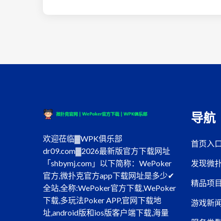
导航
欢迎莅临▓WPK俱乐部
首页入
dr09.com▓2026最新版官方下载网址
发现微
「shbymj.com」以下简称：WePoker
官方,微扑克官方app下载网址是多少✔
精品项
全站,全称:WePoker官方下载,WePoker
下载,多玩法Poker APP,官网下载地
游戏新
址,android版和ios版客户端下载,海量