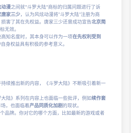
炫动漫
之间就"斗罗大陆"商标的归属问题进行了诉
家唐家三少
，认为风炫动漫将“斗罗大陆”注册为商
，损害了其在先权益。唐家三少还曾成功宣告
北京简
商标无效。
较高知名度时，其本身可以作为一项
在先权利受到
护自身权益具有积极的参考意义。
并持续推出新的内容，《斗罗大陆》不断吸引着新一
罗大陆》系列在内容上也面临一些批评，例如
续作套
市场，也面临着
产品同质化加剧
的现状。
这个品牌。你对它的哪个方面，比如最新的游戏或者