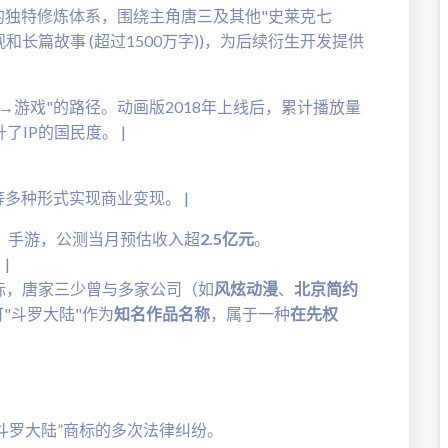
心的独特修炼体系，围绕主角唐三及其他"史莱克七
和长篇故事 (超过1500万字))，为后续衍生开发提供
画→游戏"的路径。动画版2018年上线后，累计播放量
升了IP的国民度。 |
等多种形式实现商业变现。 |
界》手游，公测当月预估收入超
2.5亿元
。
|
商标，唐家三少曾与多家公司（如
风炫动漫
、
北京简约
可"斗罗大陆"作为
知名作品名称
，属于一种
在先权
斗罗大陆”商标的多次法律纠纷。